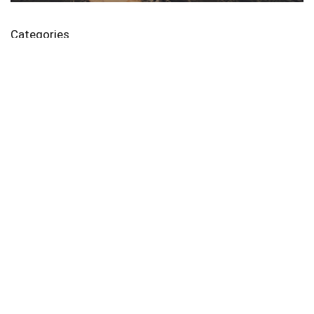
Categories
가전/디지털
모바일쿠폰
생활/건강
식품
여행
파이프라인
화장품/미용