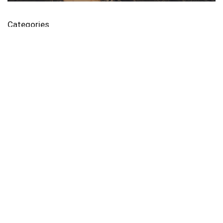
Categories
가전/디지털
모바일쿠폰
생활/건강
식품
여행
파이프라인
화장품/미용