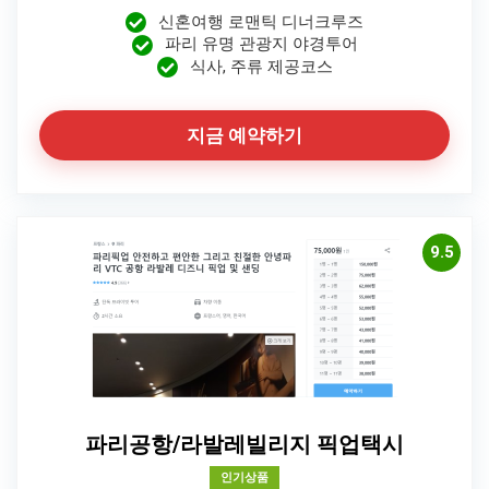
신혼여행 로맨틱 디너크루즈
파리 유명 관광지 야경투어
식사, 주류 제공코스
지금 예약하기
9.5
파리공항/라발레빌리지 픽업택시
인기상품