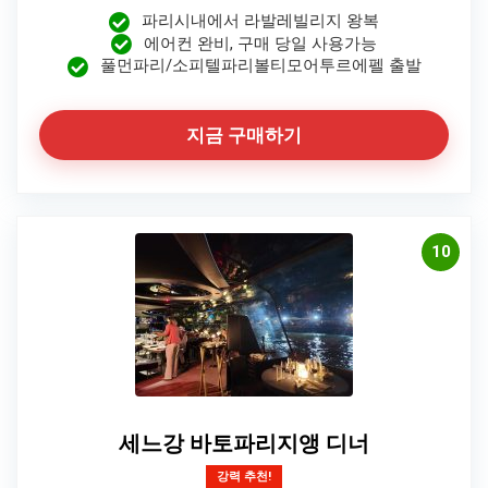
파리시내에서 라발레빌리지 왕복
에어컨 완비, 구매 당일 사용가능
풀먼파리/소피텔파리볼티모어투르에펠 출발
지금 구매하기
10
세느강 바토파리지앵 디너
강력 추천!