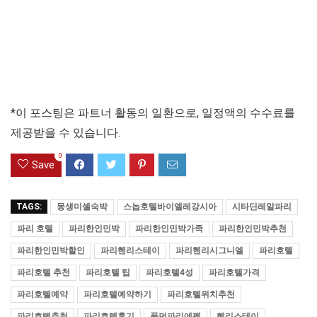
*이 포스팅은 파트너 활동의 일환으로, 일정액의 수수료를
제공받을 수 있습니다.
0
Save
TAGS:
몽생미셸숙박
스놉호텔바이엘레강시아
시타딘레알파리
파리 호텔
파리한인민박
파리한인민박가족
파리한인민박추천
파리한인민박할인
파리헨리스테이
파리헨리시그니엘
파리호텔
파리호텔 추천
파리호텔 팁
파리호텔4성
파리호텔가격
파리호텔예약
파리호텔예약하기
파리호텔위치추천
파리호텔추천
파리호텔후기
풀먼파리에펠
헨리스테이