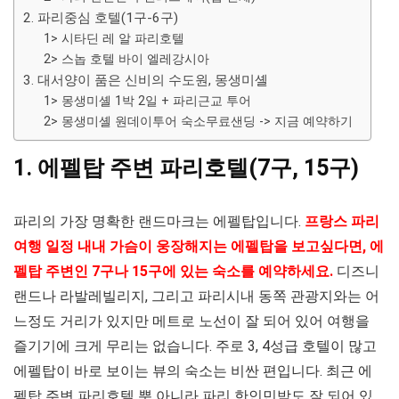
2. 파리중심 호텔(1구-6구)
1> 시타딘 레 알 파리호텔
2> 스놉 호텔 바이 엘레강시아
3. 대서양이 품은 신비의 수도원, 몽생미셸
1> 몽생미셸 1박 2일 + 파리근교 투어
2> 몽생미셸 원데이투어 숙소무료샌딩 -> 지금 예약하기
1. 에펠탑 주변 파리호텔(7구, 15구)
파리의 가장 명확한 랜드마크는 에펠탑입니다.
프랑스 파리
여행 일정 내내 가슴이 웅장해지는 에펠탑을 보고싶다면, 에
펠탑 주변인 7구나 15구에 있는 숙소를 예약하세요.
디즈니
랜드나 라발레빌리지, 그리고 파리시내 동쪽 관광지와는 어
느정도 거리가 있지만 메트로 노선이 잘 되어 있어 여행을
즐기기에 크게 무리는 없습니다. 주로 3, 4성급 호텔이 많고
에펠탑이 바로 보이는 뷰의 숙소는 비싼 편입니다. 최근 에
펠탑 주변 파리호텔 뿐 아니라 파리 한인민박도 잘 되어 있