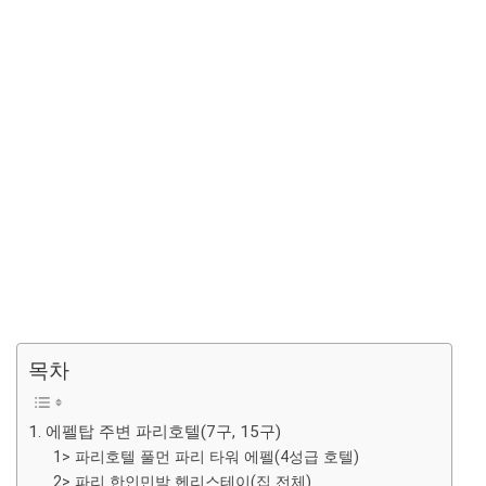
목차
1. 에펠탑 주변 파리호텔(7구, 15구)
1> 파리호텔 풀먼 파리 타워 에펠(4성급 호텔)
2> 파리 한인민박 헨리스테이(집 전체)